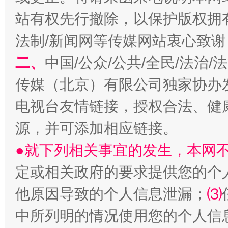
站有权先行撤除，以保护版权拥有者
法制/新闻网等传媒网站衷心致谢
揭开“小金库”的免责幌子
二、
中国/公众/公共/全民/法治
传媒（北京）有限公司独家协办
电视台友情链接，授权合法、健
源，并可添加相应链接。
●就下列相关事宜的发生，本网
定或相关政府的要求提供您的个
受贿1.44亿！段成刚被判无期
从幼儿
他原因导致的个人信息泄漏；
⑶
中所列明的情况使用您的个人信