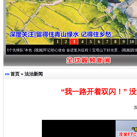
1
2
3
4
5
6
7
8
9
10
锋队”本色
·[视频]
牢记初心使命 奋进复兴征程丨宝塔山下好光景..
·[视频]
因党而生 为党
首页
»
法治新闻
“我一路开着双闪！” 
发