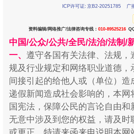
ICP许可证: 京B2-20251785
广
东山县通报“牛蛙产品抗生素超标问题”
法
资料编辑/网络推广/法律咨询专线：
010-89525216
QQ
中国/公众/公共/全民/法治/法
一、
遵守各国有关法律、法规，
规及行业规定和网络职业道德，
间接引起的给他人或（单位）造
千年窑火 生生不息
一
递假新闻造成社会影响的，本网
国宪法，保障公民的言论自由和
无意中涉及到您的权益，请及时
或更正。特请来函来电说明本网